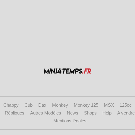
Chappy
Cub
Dax
Monkey
Monkey 125
MSX
125cc
Répliques
Autres Modèles
News
Shops
Help
A vendre
Mentions légales