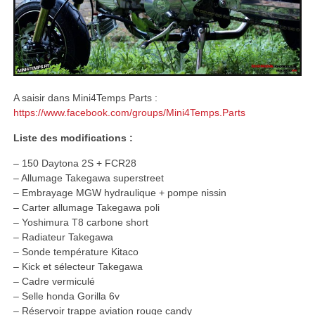
A saisir dans Mini4Temps Parts :
https://www.facebook.com/groups/Mini4Temps.Parts
Liste des modifications :
– 150 Daytona 2S + FCR28
– Allumage Takegawa superstreet
– Embrayage MGW hydraulique + pompe nissin
– Carter allumage Takegawa poli
– Yoshimura T8 carbone short
– Radiateur Takegawa
– Sonde température Kitaco
– Kick et sélecteur Takegawa
– Cadre vermiculé
– Selle honda Gorilla 6v
– Réservoir trappe aviation rouge candy