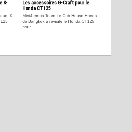
e K-
Les accessoires G-Craft pour le
Honda CT125
ique, K-
Mini4temps Team Le Cub House Honda
T125
de Bangkok a revisité le Honda CT125
pour...