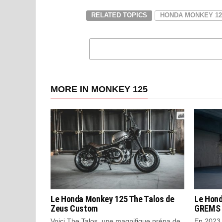
RELATED TOPICS
HONDA MONKEY 12
MORE IN MONKEY 125
Le Honda Monkey 125 The Talos de
Le Hond
Zeus Custom
GREMS 
Voici The Talos, une magnifique prépa de
En 2023,