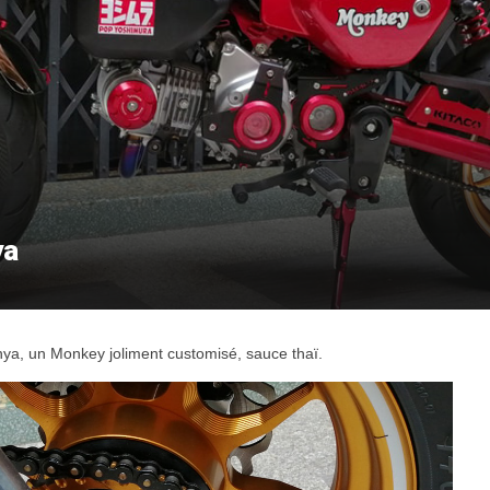
ya
a, un Monkey joliment customisé, sauce thaï.