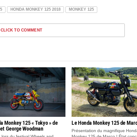
5
HONDA MONKEY 125 2018
MONKEY 125
CLICK TO COMMENT
a Monkey 125 « Tokyo » de
Le Honda Monkey 125 de Mar
et George Woodman
Présentation du magnifique Hond
 lors du festival Wheels and
Monkey 125 de Marco ! État conc