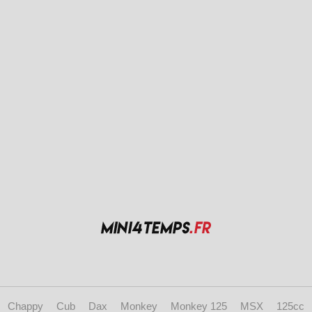
Chappy
Cub
Dax
Monkey
Monkey 125
MSX
125cc