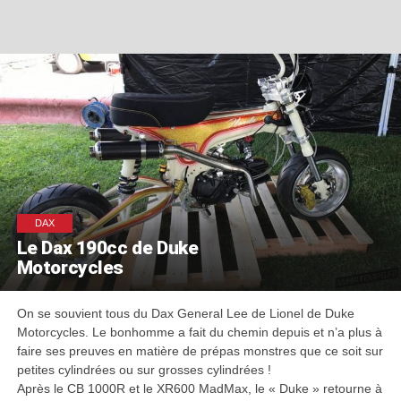
DAX
Le Dax 190cc de Duke
Motorcycles
On se souvient tous du Dax General Lee de Lionel de Duke
Motorcycles. Le bonhomme a fait du chemin depuis et n’a plus à
faire ses preuves en matière de prépas monstres que ce soit sur
petites cylindrées ou sur grosses cylindrées !
Après le CB 1000R et le XR600 MadMax, le « Duke » retourne à