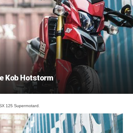
e Kob Hotstorm
SX 125 Supermotard.