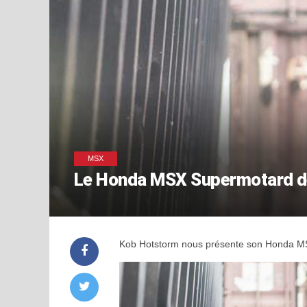
MSX
Le Honda MSX Supermotard d
Kob Hotstorm nous présente son Honda M