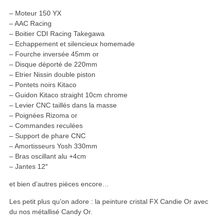
– Moteur 150 YX
– AAC Racing
– Boitier CDI Racing Takegawa
– Echappement et silencieux homemade
– Fourche inversée 45mm or
– Disque déporté de 220mm
– Etrier Nissin double piston
– Pontets noirs Kitaco
– Guidon Kitaco straight 10cm chrome
– Levier CNC taillés dans la masse
– Poignées Rizoma or
– Commandes reculées
– Support de phare CNC
– Amortisseurs Yosh 330mm
– Bras oscillant alu +4cm
– Jantes 12″
et bien d’autres pièces encore…
Les petit plus qu’on adore : la peinture cristal FX Candie Or avec
du nos métallisé Candy Or.