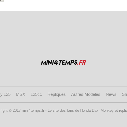
y 125
MSX
125cc
Répliques
Autres Modèles
News
Sh
right © 2017 mini4temps.fr - Le site des fans de Honda Dax, Monkey et répli