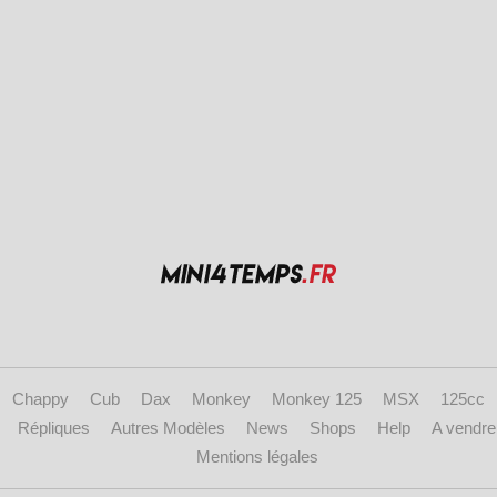
Chappy
Cub
Dax
Monkey
Monkey 125
MSX
125cc
Répliques
Autres Modèles
News
Shops
Help
A vendre
Mentions légales