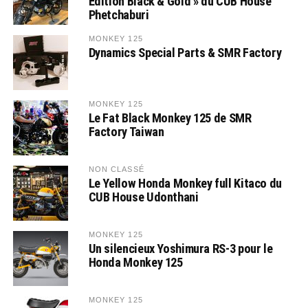
Edition Black & Gold » du CUB House
Phetchaburi
MONKEY 125
Dynamics Special Parts & SMR Factory
MONKEY 125
Le Fat Black Monkey 125 de SMR
Factory Taiwan
NON CLASSÉ
Le Yellow Honda Monkey full Kitaco du
CUB House Udonthani
MONKEY 125
Un silencieux Yoshimura RS-3 pour le
Honda Monkey 125
MONKEY 125