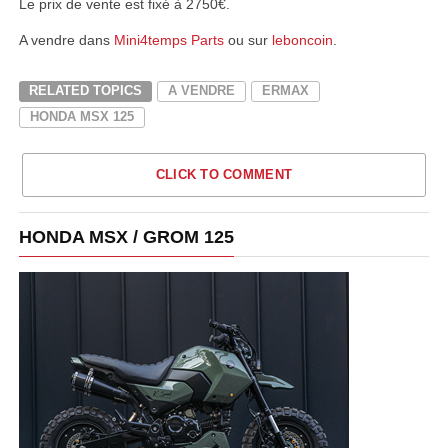
Le prix de vente est fixé à 2750€.
A vendre dans
Mini4temps Parts
ou sur
leboncoin
.
RELATED TOPICS
A VENDRE
ERMAX
HONDA MSX 125
CLICK TO COMMENT
HONDA MSX / GROM 125