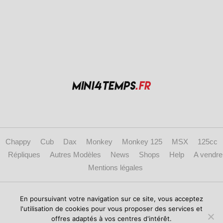
Chappy
Cub
Dax
Monkey
Monkey 125
MSX
125cc
Répliques
Autres Modèles
News
Shops
Help
A vendre
Mentions légales
Copyright © 2017 mini4temps.fr - Le site des fans de Honda Dax, Monkey et
En poursuivant votre navigation sur ce site, vous acceptez
répliques.
l'utilisation de cookies pour vous proposer des services et
offres adaptés à vos centres d'intérêt.