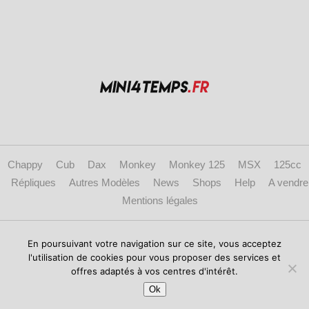
Chappy
Cub
Dax
Monkey
Monkey 125
MSX
125cc
Répliques
Autres Modèles
News
Shops
Help
A vendre
Mentions légales
Copyright © 2017 mini4temps.fr - Le site des fans de Honda Dax, Monkey et
En poursuivant votre navigation sur ce site, vous acceptez
répliques.
l'utilisation de cookies pour vous proposer des services et
offres adaptés à vos centres d'intérêt.
Ok