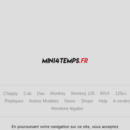
Chappy
Cub
Dax
Monkey
Monkey 125
MSX
125cc
Répliques
Autres Modèles
News
Shops
Help
A vendre
Mentions légales
Copyright © 2017 mini4temps.fr - Le site des fans de Honda Dax, Monkey et
En poursuivant votre navigation sur ce site, vous acceptez
répliques.