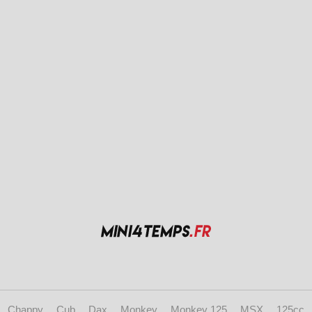
Chappy
Cub
Dax
Monkey
Monkey 125
MSX
125cc