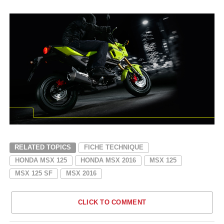
RELATED TOPICS
FICHE TECHNIQUE
HONDA MSX 125
HONDA MSX 2016
MSX 125
MSX 125 SF
MSX 2016
CLICK TO COMMENT