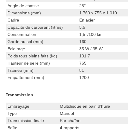
Angle de chasse
25°
Dimensions (mm)
1 760 x 755 x 1 010
Cadre
En acier
Capacité de carburant (litres)
5.5
Consommation
1,5 l/100 km
Garde au sol (mm)
160
Eclairage
35 W / 35 W
Poids tous pleins faits (kg)
101.7
Hauteur de selle (mm)
765
Traînée (mm)
81
Empattement (mm)
1200
Transmission
Embrayage
Multidisque en bain d’huile
Type
Manuel
Transmission finale
Par chaîne
Boîte
4 rapports