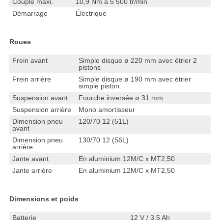
Couple maxi.
10,9 Nm à 5 500 tr/min
Démarrage
Électrique
Roues
Frein avant
Simple disque ø 220 mm avec étrier 2
pistons
Frein arrière
Simple disque ø 190 mm avec étrier
simple piston
Suspension avant
Fourche inversée ø 31 mm
Suspension arrière
Mono amortisseur
Dimension pneu
120/70 12 (51L)
avant
Dimension pneu
130/70 12 (56L)
arrière
Jante avant
En aluminium 12M/C x MT2,50
Jante arrière
En aluminium 12M/C x MT2,50
Dimensions et poids
Batterie
12 V / 3,5 Ah