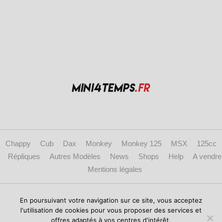
Chappy
Cub
Dax
Monkey
Monkey 125
MSX
125cc
Répliques
Autres Modèles
News
Shops
Help
A vendre
Mentions légales
Copyright © 2017 mini4temps.fr - Le site des fans de Honda Dax, Monkey et
En poursuivant votre navigation sur ce site, vous acceptez
répliques.
l'utilisation de cookies pour vous proposer des services et
offres adaptés à vos centres d'intérêt.