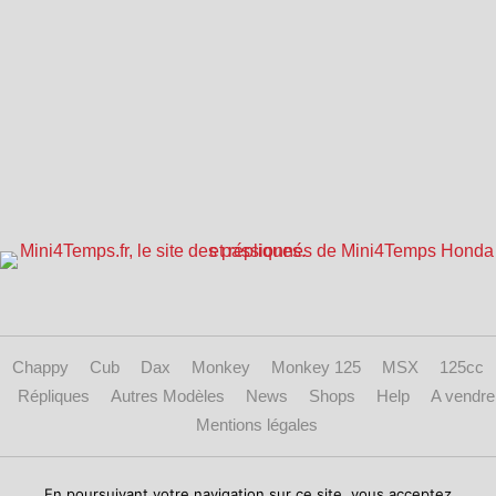
Chappy
Cub
Dax
Monkey
Monkey 125
MSX
125cc
Répliques
Autres Modèles
News
Shops
Help
A vendre
Mentions légales
Copyright © 2017 mini4temps.fr - Le site des fans de Honda Dax, Monkey et
En poursuivant votre navigation sur ce site, vous acceptez