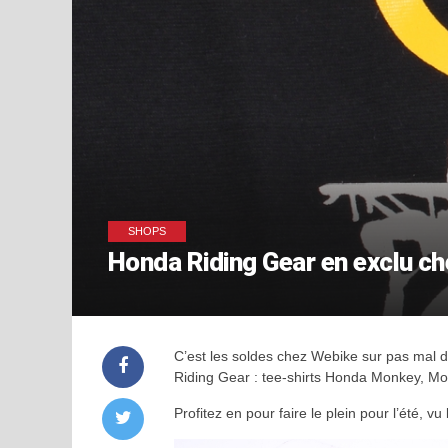
SHOPS
Honda Riding Gear en exclu c
C’est les soldes chez Webike sur pas mal 
Riding Gear : tee-shirts Honda Monkey, 
Profitez en pour faire le plein pour l’été, 