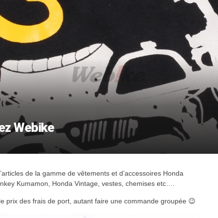
hez Webike
d’articles de la gamme de vêtements et d’accessoires Honda
Monkey Kumamon, Honda Vintage, vestes, chemises etc….
vu le prix des frais de port, autant faire une commande groupée 😉