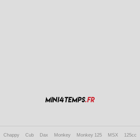
Chappy
Cub
Dax
Monkey
Monkey 125
MSX
125cc