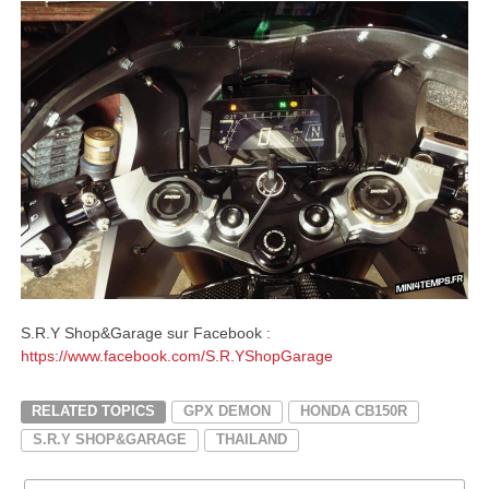
S.R.Y Shop&Garage sur Facebook :
https://www.facebook.com/S.R.YShopGarage
RELATED TOPICS
GPX DEMON
HONDA CB150R
S.R.Y SHOP&GARAGE
THAILAND